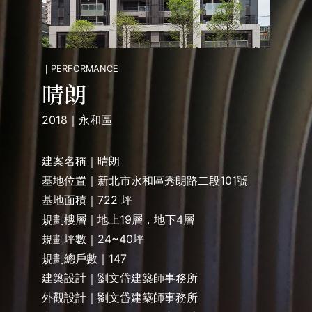
｜PERFORMANCE
晴朗
2018｜永和區
建案名稱｜晴朗
基地位置｜新北市永和區秀朗路二段101號
基地面積｜722 坪
規劃樓層｜地上19層，地下4層
規劃坪數｜24~40坪
規劃總戶數｜147
建築設計｜劉文岱建築師事務所
外觀設計｜劉文岱建築師事務所